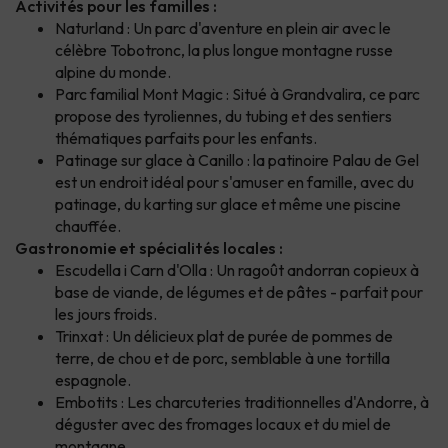
Activités pour les familles :
Naturland : Un parc d'aventure en plein air avec le
célèbre Tobotronc, la plus longue montagne russe
alpine du monde.
Parc familial Mont Magic : Situé à Grandvalira, ce parc
propose des tyroliennes, du tubing et des sentiers
thématiques parfaits pour les enfants.
Patinage sur glace à Canillo : la patinoire Palau de Gel
est un endroit idéal pour s'amuser en famille, avec du
patinage, du karting sur glace et même une piscine
chauffée.
Gastronomie et spécialités locales :
Escudella i Carn d'Olla : Un ragoût andorran copieux à
base de viande, de légumes et de pâtes - parfait pour
les jours froids.
Trinxat : Un délicieux plat de purée de pommes de
terre, de chou et de porc, semblable à une tortilla
espagnole.
Embotits : Les charcuteries traditionnelles d'Andorre, à
déguster avec des fromages locaux et du miel de
montagne.