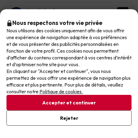
Jose Salvador
A voyagé en famille
6.3
Juillet 2026
Nous respectons votre vie privée
Normal
Nous utilisons des cookies uniquement afin de vous offrir
Ne laissez plus passer les meilleures offres !
une expérience de navigation adaptée à vos préférences
Ubicación
et de vous présenter des publicités personnalisées en
Nos offres évoluent chaque jour. Inscrivez-vous et
fonction de votre profil. Ces cookies nous permettent
recevez chaque semaine une sélection soignée de
No tiene aire acondicionado, con lo que la estancia, en
d’afficher du contenu correspondant à vos centres d’intérêt
nos dernières offres de vacances, pour ne plus
verano, es un suplicio. El bufé de la cena deja que desear
et d’optimiser notre site pour vous.
jamais passer à côté d’un excellent prix.
y el aseo necesita una rehabilitación
En cliquant sur "Accepter et continuer", vous nous
permettez de vous offrir une expérience de navigation plus
Voir la traduction
Écrivez votre e-mail ici
efficace et plus pertinente. Pour plus de détails, veuillez
consulter notre
Politique de cookies.
Accepter et continuer
Javier
A voyagé avec amis
10
J'ai déjà souscrit
Juillet 2026
Rejeter
En vous inscrivant à notre newsletter, vous donnez votre accord
pour recevoir des communications marketing de la part de
Excellent
Jump2spain.com.
Politique de confidentialité