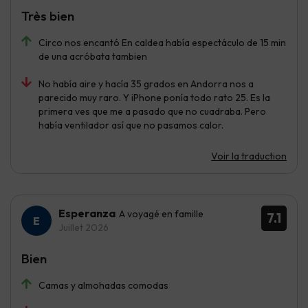
Très bien
Circo nos encantó En caldea había espectáculo de 15 min
de una acróbata tambien
No había aire y hacía 35 grados en Andorra nos a
parecido muy raro. Y iPhone ponía todo rato 25. Es la
primera ves que me a pasado que no cuadraba. Pero
había ventilador así que no pasamos calor.
Voir la traduction
Esperanza
A voyagé en famille
7.1
Juillet 2026
Bien
Camas y almohadas comodas