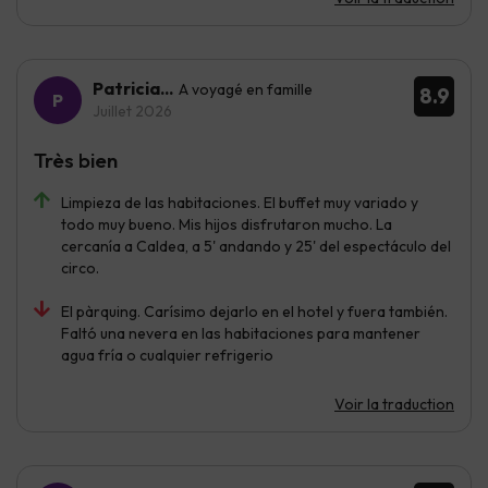
Patricia...
A voyagé en famille
8.9
Juillet 2026
Très bien
Limpieza de las habitaciones. El buffet muy variado y
todo muy bueno. Mis hijos disfrutaron mucho. La
cercanía a Caldea, a 5' andando y 25' del espectáculo del
circo.
El pàrquing. Carísimo dejarlo en el hotel y fuera también.
Faltó una nevera en las habitaciones para mantener
agua fría o cualquier refrigerio
Voir la traduction