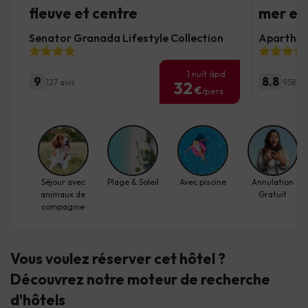
fleuve et centre
mer et
Senator Granada Lifestyle Collection
Aparthote
1 nuit àpd
9
8.8
127 avis
958 av
32
€
/pers.
Séjour avec
Plage & Soleil
Avec piscine
Annulation
animaux de
Gratuit
compagnie
Vous voulez réserver cet hôtel ?
Découvrez
notre moteur de recherche
d'hôtels