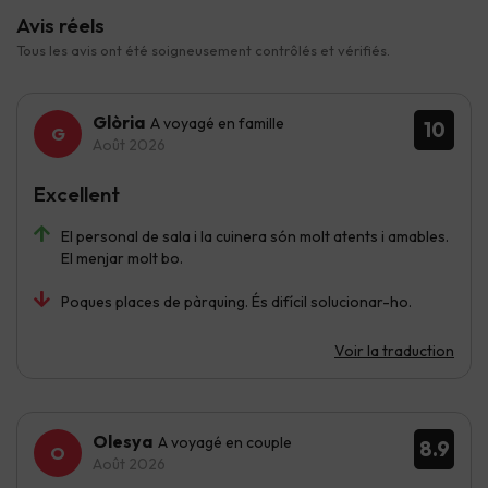
Avis réels
Tous les avis ont été soigneusement contrôlés et vérifiés.
Glòria
A voyagé en famille
10
Août 2026
Excellent
El personal de sala i la cuinera són molt atents i amables.
El menjar molt bo.
Poques places de pàrquing. És difícil solucionar-ho.
Voir la traduction
Olesya
A voyagé en couple
8.9
Août 2026