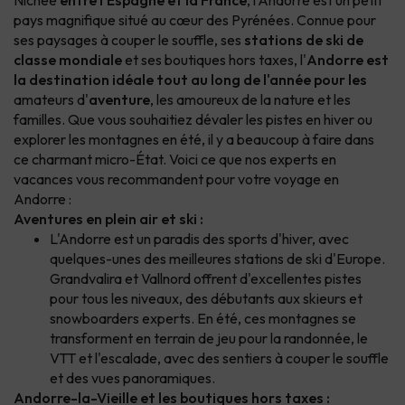
Nichée
entre l'Espagne et la France
, l'Andorre est un petit
pays magnifique situé au cœur des Pyrénées. Connue pour
ses paysages à couper le souffle, ses
stations de ski de
classe mondiale
et ses boutiques hors taxes, l'
Andorre est
la destination idéale tout au long de l'année pour les
amateurs d'
aventure
, les amoureux de la nature et les
familles. Que vous souhaitiez dévaler les pistes en hiver ou
explorer les montagnes en été, il y a beaucoup à faire dans
ce charmant micro-État. Voici ce que nos experts en
vacances vous recommandent pour votre voyage en
Andorre :
Aventures en plein air et ski :
L'Andorre est un paradis des sports d'hiver, avec
quelques-unes des meilleures stations de ski d'Europe.
Grandvalira et Vallnord offrent d'excellentes pistes
pour tous les niveaux, des débutants aux skieurs et
snowboarders experts. En été, ces montagnes se
transforment en terrain de jeu pour la randonnée, le
VTT et l'escalade, avec des sentiers à couper le souffle
et des vues panoramiques.
Andorre-la-Vieille et les boutiques hors taxes :