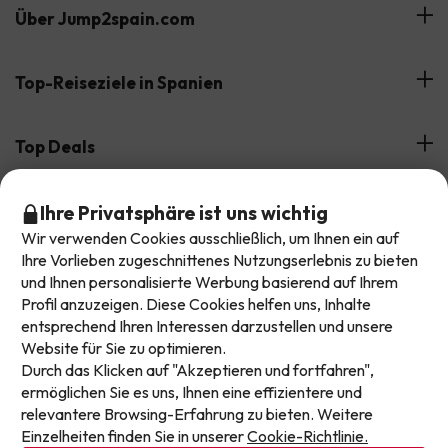
Über Jump2spain.com
Bewertungen
Top-Reiseziele in Spanien
Unser Team
Angebote in Lloret de Mar
Top Deals
Unsere Reisegruppe
Angebote in Málaga
Support im Urlaub
All-Inclusive-Hotels
Buchen Sie Ihr Schnäppchen bei Jump2spain.com
Ihre Privatsphäre ist uns wichtig
Angebote in Andalusien
Lasst euch kein Angebot mehr entgehen!
Wir verwenden Cookies ausschließlich, um Ihnen ein auf
Inselhotels in Spanien
Unsere Angebote ändern sich täglich. Hinterlasst
Ihre Vorlieben zugeschnittenes Nutzungserlebnis zu bieten
Angebote auf den Kanaren
Wie man auf Jump2spain.com bucht
und Ihnen personalisierte Werbung basierend auf Ihrem
eure E-Mail-Adresse und erhaltet jede Woche eine
Hotels mit Wasserpark in Spanien
Profil anzuzeigen. Diese Cookies helfen uns, Inhalte
Faqs
handverlesene Auswahl unserer neuesten
Wir akzeptieren
entsprechend Ihren Interessen darzustellen und unsere
Hotelangebote mit Familienrabatten
Urlaubsdeals, damit ihr nie wieder einen Top-Preis
Website für Sie zu optimieren.
Kontakt
verpasst.
Durch das Klicken auf "Akzeptieren und fortfahren",
ermöglichen Sie es uns, Ihnen eine effizientere und
E-Mail-Adresse
Impressum und AGB's
relevantere Browsing-Erfahrung zu bieten. Weitere
Datenschutz
Einzelheiten finden Sie in unserer
Cookie-Richtlinie.