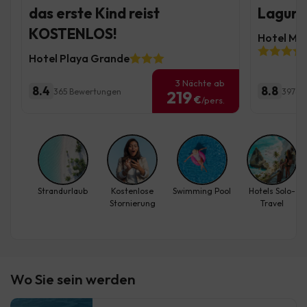
das erste Kind reist
Lagune
KOSTENLOS!
Hotel Mo
Hotel Playa Grande
3 Nächte ab
8.4
8.8
365 Bewertungen
3974 
219
€
/pers.
Strandurlaub
Kostenlose
Swimming Pool
Hotels Solo-
Stornierung
Travel
Wo Sie sein werden